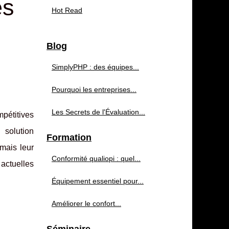
es
Hot Read
Blog
SimplyPHP : des équipes...
Pourquoi les entreprises...
Les Secrets de l'Évaluation...
mpétitives
 solution
Formation
mais leur
Conformité qualiopi : quel...
actuelles
Équipement essentiel pour...
Améliorer le confort...