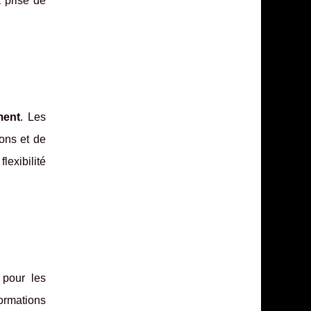
a prise de
ment
. Les
ons et de
lexibilité
 pour les
formations