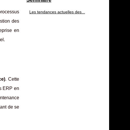
Séminaire
 processus
Les tendances actuelles des...
stion des
eprise en
el.
ce)
. Cette
les ERP en
aintenance
tant de se