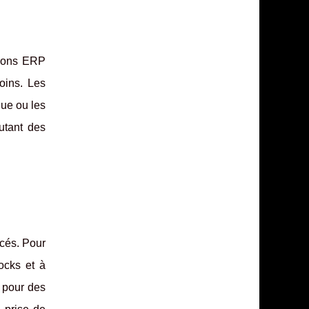
tions ERP
oins. Les
que ou les
utant des
cés. Pour
ocks et à
s pour des