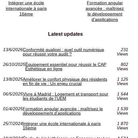
Intégrer une école
Formation angular
internationale à paris
avancée : maîtrisez
16ème
le développement
d'applications
Latest updates
13/6/2026
Conformité qualiopi : quel outil numérique
231
pour réussir votre audit ?
Views
26/10/2025
Équipement essentiel pour réussir le CAP
802
Esthétique en ligne
Views
13/8/2025
Améliorer le confort physique des résidents
1 125
en fin de vie : Un enjeu crucial
Views
06/5/2025
Vivre à Madrid : Logement et transport pour
1 544
les étudiants de l'UEM
Views
01/4/2025
Formation angular avancée : maîtrisez le
1 539
développement d'applications
Views
25/7/2024
Intégrer une école internationale à paris
1 870
16ème
Views