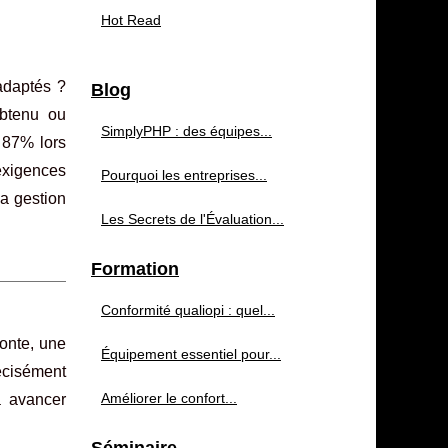
Hot Read
adaptés ?
Blog
btenu ou
SimplyPHP : des équipes...
e 87% lors
 exigences
Pourquoi les entreprises...
la gestion
Les Secrets de l'Évaluation...
Formation
Conformité qualiopi : quel...
onte, une
Équipement essentiel pour...
récisément
Améliorer le confort...
à avancer