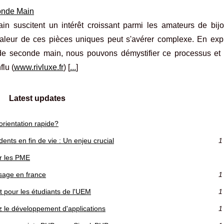
conde Main
in suscitent un intérêt croissant parmi les amateurs de bijo
valeur de ces pièces uniques peut s'avérer complexe. En expl
r de seconde main, nous pouvons démystifier ce processus et 
flu (
www.rivluxe.fr
) [
...
]
Latest updates
orientation rapide?
ents en fin de vie : Un enjeu crucial
1
r les PME
ssage en france
1
t pour les étudiants de l'UEM
1
z le développement d'applications
1