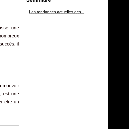
Séminaire
Les tendances actuelles des...
asser une
e nombreux
succès, il
promouvoir
, est une
r être un