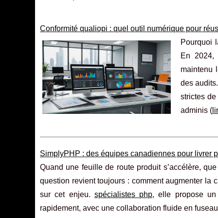
Conformité qualiopi : quel outil numérique pour réuss
Pourquoi l
En 2024, 
maintenu l
des audits
strictes d
adminis (
li
SimplyPHP : des équipes canadiennes pour livrer plu
Quand une feuille de route produit s’accélère, qu
question revient toujours : comment augmenter la c
sur cet enjeu.
spécialistes php
, elle propose un
rapidement, avec une collaboration fluide en fuseaux