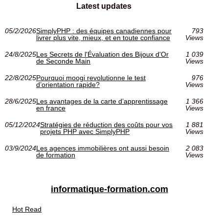
Latest updates
05/2/2026
SimplyPHP : des équipes canadiennes pour
793
livrer plus vite, mieux, et en toute confiance
Views
24/8/2025
Les Secrets de l'Évaluation des Bijoux d'Or
1 039
de Seconde Main
Views
22/8/2025
Pourquoi moogi revolutionne le test
976
d’orientation rapide?
Views
28/6/2025
Les avantages de la carte d’apprentissage
1 366
en france
Views
05/12/2024
Stratégies de réduction des coûts pour vos
1 881
projets PHP avec SimplyPHP
Views
03/9/2024
Les agences immobilières ont aussi besoin
2 083
de formation
Views
informatique-formation.com
Hot Read